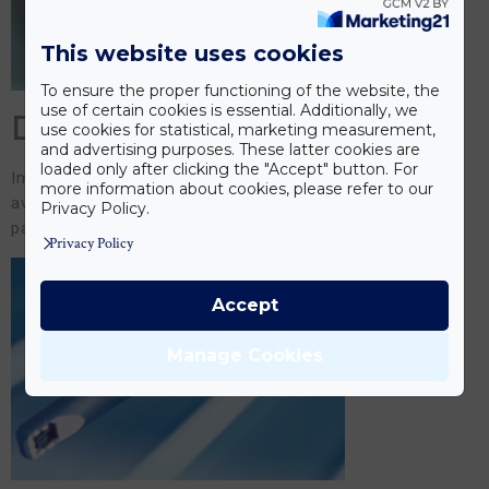
This website uses cookies
To ensure the proper functioning of the website, the
use of certain cookies is essential. Additionally, we
DENTEK LD-15 Laser
use cookies for statistical, marketing measurement,
and advertising purposes. These latter cookies are
loaded only after clicking the "Accept" button. For
Implantologit käyttävät laseria implanttikohdan
more information about cookies, please refer to our
avaamiseen. Sitä käytetään myös
Privacy Policy.
parodontaalikirurgiassa.
Privacy Policy
Accept
Manage Cookies