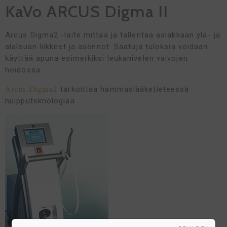
KaVo ARCUS Digma II
Arcus Digma2 -laite mittaa ja tallentaa asiakkaan ylä- ja
alaleuan liikkeet ja asennot. Saatuja tuloksia voidaan
käyttää apuna esimerkiksi leukanivelen vaivojen
hoidossa.
Arcus Digma2
tarkoittaa hammaslääketieteessä
huipputeknologiaa