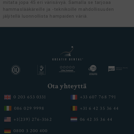
mitata jopa 45 eri värisävyä. Samalla se tarjoaa
hammaslääkäreille ja -teknikoille mahdollisuuden
jäljitellä luonnollista hampaiden väriä.
Ota yhteyttä
0 203 653 0331
+33 607 768 791
086 029 9998
+31 6 42 35 36 44
+1(239) 276-3162
06 42 35 36 44
0800 3 200 400