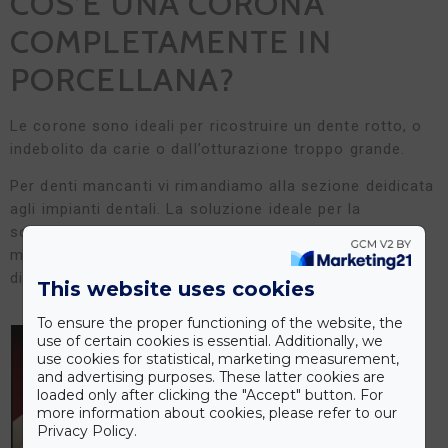
COS’È UNA CORONA
COMPLETAMENTE IN
PORCELLANA?
Le corone sono ideali per ricostruire un dente rotto, o
indebolito da carie o dall’otturazione troppo grande.
Per denti mancanti vi rimandiamo alla sezione deidicata
agli impianti dentali. La soluzione ideale per la
sostituzione di denti mancanti. La corona viene
montato sulla parte rimanente del dente, così il dente
diventa forte ed avrà la forma del dente naturale.
This website uses cookies
To ensure the proper functioning of the website, the
use of certain cookies is essential. Additionally, we
use cookies for statistical, marketing measurement,
and advertising purposes. These latter cookies are
loaded only after clicking the "Accept" button. For
more information about cookies, please refer to our
Privacy Policy.