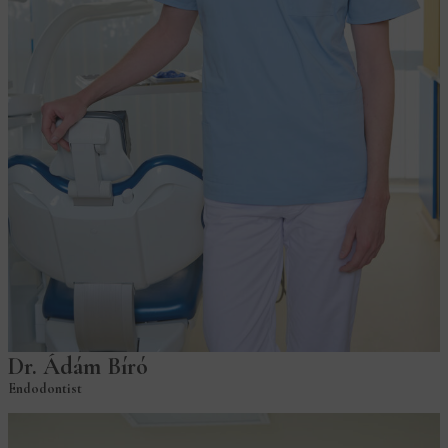
Dr. Ádám Bíró
Endodontist