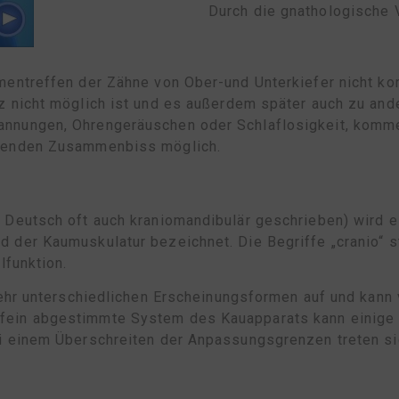
Durch die gnathologische 
entreffen der Zähne von Ober-und Unterkiefer nicht korr
z nicht möglich ist und es außerdem später auch zu an
annungen, Ohrengeräuschen oder Schlaflosigkeit, komme
ssenden Zusammenbiss möglich.
n
f Deutsch oft auch kraniomandibulär geschrieben) wird
 der Kaumuskulatur bezeichnet. Die Begriffe „cranio“ st
lfunktion.
 sehr unterschiedlichen Erscheinungsformen auf und kann
fein abgestimmte System des Kauapparats kann einige 
ei einem Überschreiten der Anpassungsgrenzen treten si