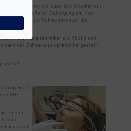
bogen bezeichnet) die Lage des Oberkiefers
eidseitig am äußeren Gehörgang am Kopf
e Kauflächen bzw. Schneidekanten der
t dient dem Zahntechniker als Abbild und
n dann der Zahnersatz optimal hergestellt
gewertet.
messung auch
ives 3D-
nke und der
tlicher
eichnung und