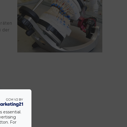
eräten
i der
s essential.
vertising
tton. For