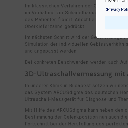
more inform
Im klassischen Verfahren der Gnathologie w
Privacy Pol
im Verhältnis zur Schädelbasis sowie zum 
des Patienten fixiert. Anschließend wird d
Oberkieferzähne gedrückt.
Im nächsten Schritt wird der Gesichtsbogen 
Simulation der individuellen Gebissverhältn
und angepasst werden.
Bei konkreten Beschwerden werden auch Auf
3D-Ultraschallvermessung mi
In unserer Klinik in Budapest setzen wir n
das System ARCUSdigma des deutschen Herste
Ultraschall-Messgerät für Diagnose und Ther
Mit Hilfe des ARCUSdigma kann neben den d
Bestimmung der Gelenkposition nun auch die
Fortschritt bei der Herstellung des perfekt