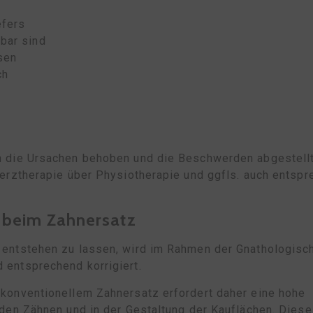
efers
bar sind
sen
ch
 die Ursachen behoben und die Beschwerden abgestellt 
erztherapie über Physiotherapie und ggfls. auch entsp
n beim Zahnersatz
entstehen zu lassen, wird im Rahmen der Gnathologisc
entsprechend korrigiert.
konventionellem Zahnersatz erfordert daher eine hohe
den Zähnen und in der Gestaltung der Kauflächen. Diese