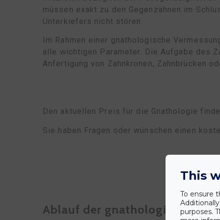
müssen exakt zu den Gegenzähnen im Schlus
Unterkiefers nicht stören.
Im Rahmen einer gnathologische Vermessung 
alle wichtigen Parameter. Die Aufgabe des Z
Anfertigung von Zahnkronen, Zahnbrücken o
Den aktuellen Preis für die Gnathologie find
Sie haben Fragen oder wünschen einen kost
This w
To ensure t
Additionall
Ablauf der gnathologischen V
purposes. T