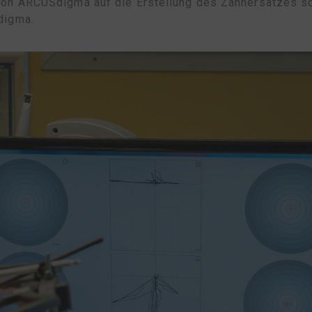
on ARCUSdigma auf die Erstellung des Zahnersatzes so 
digma.