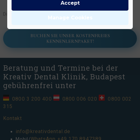
Accept
hier
Die aktuellen Preise für Kronen finden Sie
Manage Cookies
BUCHEN SIE UNSER KOSTENFREIES
KENNENLERNPAKET!
Beratung und Termine bei der
Kreativ Dental Klinik, Budapest
gebührenfrei unter
0800 3 200 400
0800 006 020
0800 002
315
Kontakt
info@kreativdental.de
WhatsApp
+49 170 8947389
Mobil/