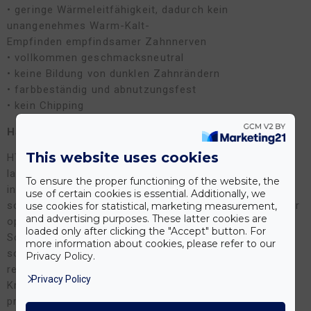
• geringe Wärmeleitfähigkeit, dadurch kein
unangenehmes Warm-Kalt-
Empfinden empfindsamer Zahnnerven
• vollkommen geschmacksneutral
• keine Bildung von dunklen Zahnrändern
• farbbeständig und abnutzungsfest
• kein Chipping
Haltbarkeit und Pflege
This website uses cookies
HT-Vollkeramikkronen sind sehr bruchstabil und somit
lange haltbar. Die individuelle Nutzungsdauer hängt
To ensure the proper functioning of the website, the
insbesondere von der Arbeitsqualität des Dentallabors
use of certain cookies is essential. Additionally, we
sowie vom präzisen Arbeiten des Zahnarztes. Auch der
use cookies for statistical, marketing measurement,
and advertising purposes. These latter cookies are
optimale Zusammenbiss ist zu berücksichtigen, um
loaded only after clicking the "Accept" button. For
Schäden an den Kronen zu vermeiden. Mit einer
more information about cookies, please refer to our
sorgfältigen Pflege, professionelle Zahnreinigung und
Privacy Policy.
regelmäßigen Kontrolluntersuchungen können diese
Privacy Policy
Kronen problemlos 10 Jahre, oft auch 15 bis 20 Jahre
problemlos halten.