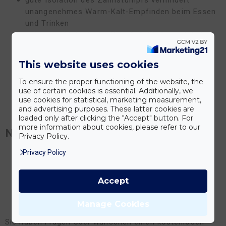
gute Isolation des Zahnstumpfs verhindert
unangenehmes Warm-Kalt-Empfinden beim Essen
und Trinken
sehr gute biologische Verträglichkeit, auch keine
Wechselwirkung mit anderen in der Mundhöhle
vorhandenen Metallen (bspw. Plomben),
This website uses cookies
allergieneutral
ermöglicht neben einzelnen Kronen auch
To ensure the proper functioning of the website, the
use of certain cookies is essential. Additionally, we
mehrgliedrige Brückenkonstruktionen
use cookies for statistical, marketing measurement,
keine Bildung von dunklen Zahnrändern
and advertising purposes. These latter cookies are
hohe Festigkeit und lange Lebensdauer
loaded only after clicking the "Accept" button. For
more information about cookies, please refer to our
Nachteile:
Privacy Policy.
Privacy Policy
erhöhter Aufwand bei Herstellung und Einsetzen
daher kostenintensiver als einfache
Verblendkronen auf Metallbasis
Accept
sogenanntes Chipping, kleinere
Keramikabplatzungen möglich
Manage Cookies
Sie haben Fragen oder wünschen einen kostenlosen