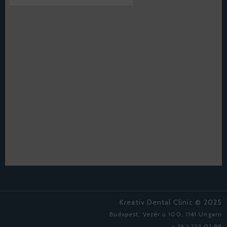
Kreativ Dental Clinic © 2025
Budapest, Vezér u 100, 1141 Ungarn
+ 36 1 222 01 99