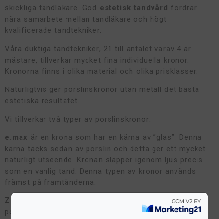
skickliga tandläkare. God
estetisk tandvård
fordrar
nära samarbete mellan tandläkare och högt
kvalificerade tandtekniker.
Våra duktiga tandtekniker, 21 till antalet varav 4 är
mästare, tillverkar mycket fina individuella kronor.
Kronorna finns i olika material och olika prisklasser.
Naturligtvis ger porslinskronor utan metall det bästa
estetiska resultatet.
Vi tillverkar två typer av porslinskronor:
e.max
är en krona som har en kärna av ”glas”. Denna
kärna täcks sedan av porslin och detta ger ett mycket
naturligt utseende. Kronan släpper igenom ljus precis
som en vanlig tand. Denna typen av kronor används
främst på framtänderna.
Zirkonium kronor
har metallkronornas styrka men
porslinskronans goda estetiska egenskaper. Kärnan är