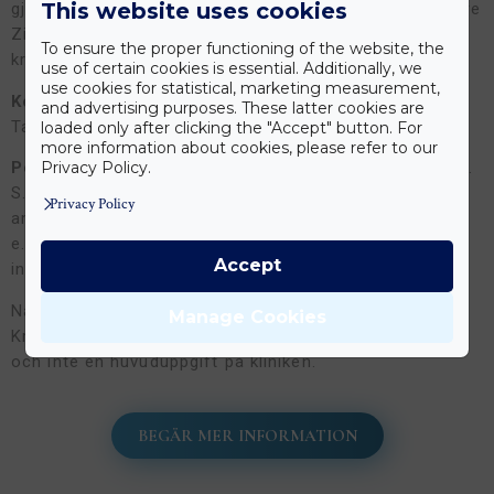
This website uses cookies
gjord av Zirkoniumoxid och täckt med porslin. Tack vare
Zirkoniumoxidens styrka är detta material lämpligt för
To ensure the proper functioning of the website, the
kronor på tuggtänderna samt broar.
use of certain cookies is essential. Additionally, we
use cookies for statistical, marketing measurement,
Kosmetisk / estetisk tandvård
ersätts inte av
and advertising purposes. These latter cookies are
Tandvårdsförsäkringen.
loaded only after clicking the "Accept" button. For
more information about cookies, please refer to our
Porslinsinlägg
är också exempel på estetisk tandvård.
Privacy Policy.
S.k. inlay eller onlay kan ersätta gamla
Privacy Policy
amalgamfyllningar. Fina porslinsinlägg i materialet IPS
e.max återställer tandens utseende som den såg ut
Accept
innan den blev lagad.
Naturligtvis kan man få genomfört
tandblekning
på
Manage Cookies
Kreativ Dental. Det är mer att betrakta som en service
och inte en huvuduppgift på kliniken.
BEGÄR MER INFORMATION