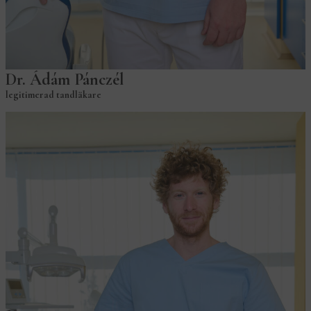
Dr. Ádám Pánczél
legitimerad tandläkare