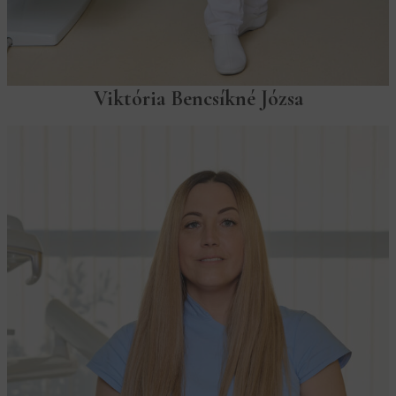
Viktória Bencsíkné Józsa