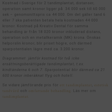
Kostnad i Sverige för 2 tandimplantat, distanser,
operation samt kronor ligger på 34 000 sek till 60 000
sek – genomsnittspris ca 44 000. Om det gäller tand 6
eller 7 ska patienten betala hela kostnaden 44 000
kronor. Kostnad på Kreativ Dental för samma
behandling är från 18 020 kronor inkluderad distans,
operation och en metallkeramik (MK) krona. Önskas
helporslin kronor, blir priset högre, och därmed
sparpotentialen lägre med ca. 3.200 kronor.
Diagrammet jämför kostnad för två icke
ersättningsberättigade tandimplantat, t.ex.
kindtänderna 6 och 7. Sparpotential blir därmed ca 21
600 kronor inberäknat flyg och hotell.
ett tandimplantat
estetisk
Se vidare jämförande pris för
,
tandvård
omfattande behandling
och
. Läs mer om
tandimplantat
.