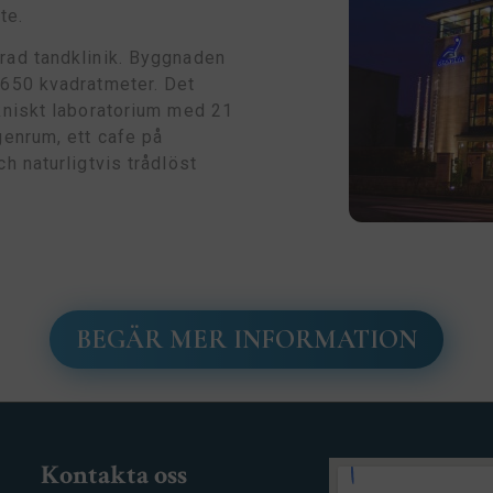
te.
erad tandklinik. Byggnaden
1650 kvadratmeter. Det
ekniskt laboratorium med 21
genrum, ett cafe på
h naturligtvis trådlöst
BEGÄR MER INFORMATION
Kontakta oss