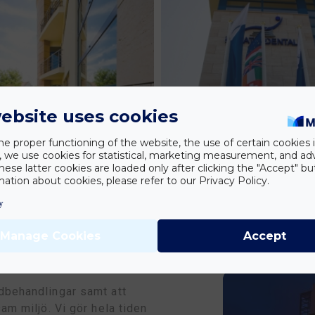
ebsite uses cookies
he proper functioning of the website, the use of certain cookies i
y, we use cookies for statistical, marketing measurement, and ad
hese latter cookies are loaded only after clicking the "Accept" bu
ation about cookies, please refer to our Privacy Policy.
y
Manage Cookies
Accept
ndbehandlingar samt att
sam miljö. Vi gör hela tiden