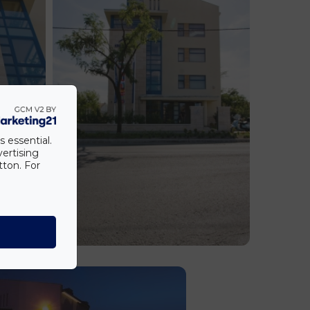
s essential.
vertising
tton. For