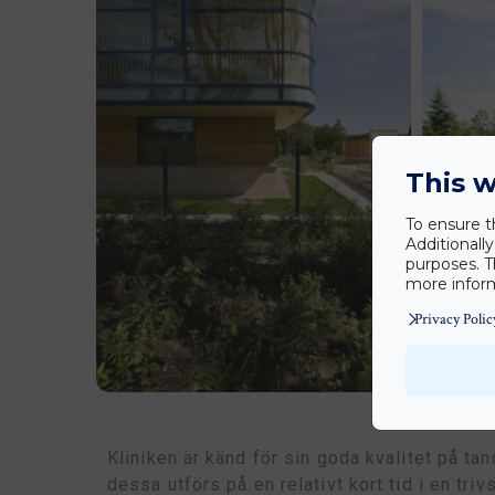
This w
To ensure t
Additionall
purposes. T
more inform
Privacy Polic
Kliniken är känd för sin goda kvalitet på ta
dessa utförs på en relativt kort tid i en triv