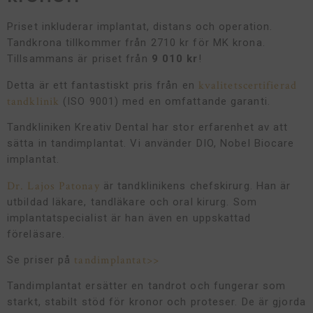
Priset inkluderar implantat, distans och operation.
Tandkrona tillkommer från 2710 kr för MK krona.
Tillsammans är priset från
9 010 kr
!
kvalitetscertifierad
Detta är ett fantastiskt pris från en
tandklinik
(ISO 9001) med en omfattande garanti.
Tandkliniken Kreativ Dental har stor erfarenhet av att
sätta in tandimplantat. Vi använder DIO, Nobel Biocare
implantat.
Dr. Lajos Patonay
är tandklinikens chefskirurg. Han är
utbildad läkare, tandläkare och oral kirurg. Som
implantatspecialist är han även en uppskattad
föreläsare.
tandimplantat>>
Se priser på
Tandimplantat ersätter en tandrot och fungerar som
starkt, stabilt stöd för kronor och proteser. De är gjorda