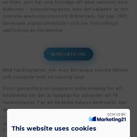
av titan, som har unik förmåga att växa samman med
käkbenet – osseointegration, som det kallades av den
svenske anatomiprofessorn Brånemark, när han 1982
lancerade implantatmetoden och sin femtonåriga
uppföljning av densamma.
KONTAKTA OSS
Med tandimplantat, kan man återskapa samma känsla
och utseende som en naturlig tand.
Först genomförs en noggrann undersökning för att
bestämma om det är lämpligt för patienten att få
tandimplantat. För att bedöma käkens benkvalité, kan
CT
det bli nödvändigt att ta bilder med datortomograf,
Scan
, vilket kan genomföras på kliniken, och som visar
om tandimplantat kan vara ett alternativ som fungerar.
This website uses cookies
Finns det för lite ben i överkäken kan ett så kallat