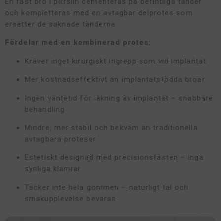
En fast bro i porslin cementeras på befintliga tänder
och kompletteras med en avtagbar delprotes som
ersätter de saknade tänderna.
Fördelar med en kombinerad protes:
Kräver inget kirurgiskt ingrepp som vid implantat
Mer kostnadseffektivt än implantatstödda broar
Ingen väntetid för läkning av implantat – snabbare
behandling
Mindre, mer stabil och bekväm än traditionella
avtagbara proteser
Estetiskt designad med precisionsfästen – inga
synliga klamrar
Täcker inte hela gommen – naturligt tal och
smakupplevelse bevaras