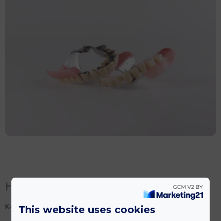
Hur går behandlingen till?
Konsultation och planering
This website uses cookies